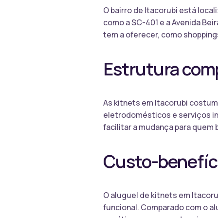
O bairro de Itacorubi está loca
como a SC-401 e a Avenida Beira
tem a oferecer, como shoppings
Estrutura com
As kitnets em Itacorubi costu
eletrodomésticos e serviços in
facilitar a mudança para quem 
Custo-benefíci
O aluguel de kitnets em Itacor
funcional. Comparado com o al