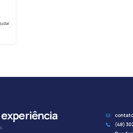
judar
 experiência
contat
(48) 3
s.