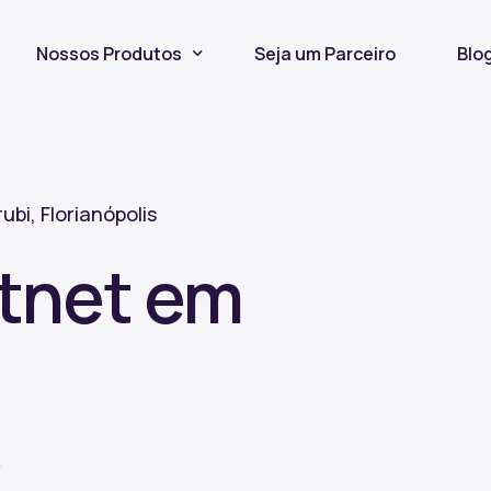
Nossos Produtos
Seja um Parceiro
Blo
Seguro Incêndio
Seguro Fiança Locatícia
ubi, Florianópolis
Título de Capitalização
itnet em
s