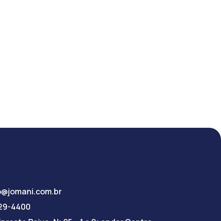
o@jomani.com.br
029-4400