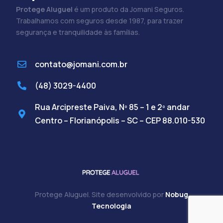
Protege Aluguel
é um produto da Jomani Seguros.
Trabalhamos com seguros desde 1987, para trazer
segurança e tranquilidade às famílias.
contato@jomani.com.br
(48) 3029-4400
Rua Arcipreste Paiva, Nº 85 – 1 e 2º andar
Centro – Florianópolis – SC – CEP 88.010-530
Protege Aluguel. Site desenvolvido por
Nobug
Cadastre-se
Tecnologia