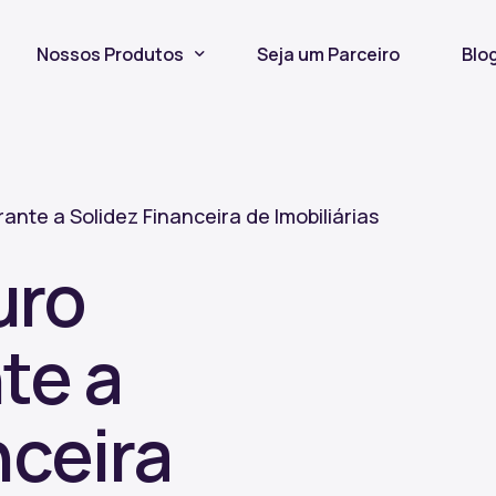
Nossos Produtos
Seja um Parceiro
Blo
Seguro Incêndio
Seguro Fiança Locatícia
nte a Solidez Financeira de Imobiliárias
Título de Capitalização
uro
te a
nceira