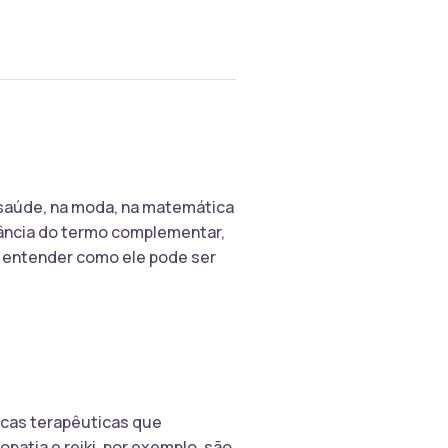
 saúde, na moda, na matemática
tância do termo complementar,
 entender como ele pode ser
icas terapêuticas que
atia e reiki, por exemplo, são