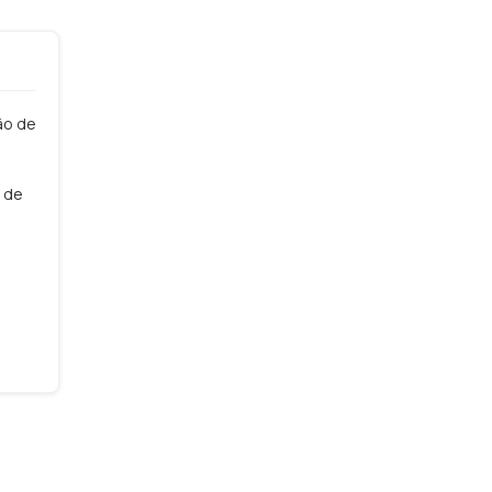
ão de
o de