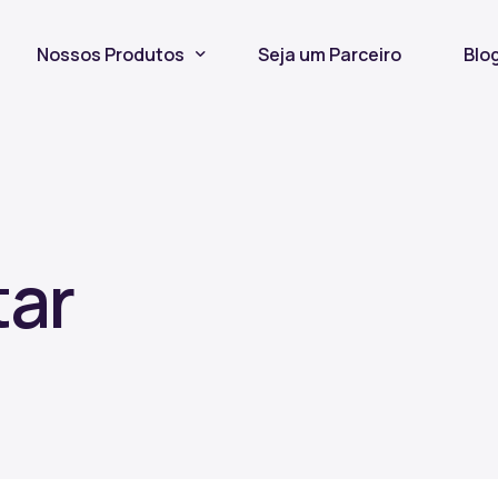
Nossos Produtos
Seja um Parceiro
Blo
Seguro Incêndio
Seguro Fiança Locatícia
Título de Capitalização
ar