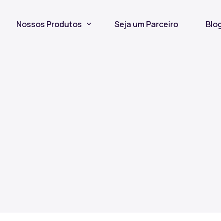
Nossos Produtos
Seja um Parceiro
Blo
Seguro Incêndio
Seguro Fiança Locatícia
Título de Capitalização