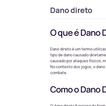
Dano direto
O que é Dano 
Dano direto é um termo utiliz
tipo de dano causado diretame
causado por ataques físicos, m
No contexto dos jogos, o dano 
combate.
Como o Dano D
O dano direto funciona de form