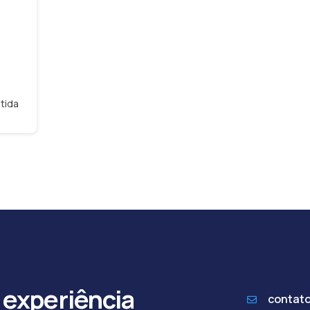
tida
 experiência
contat