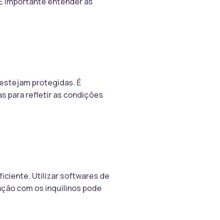
É importante entender as
 estejam protegidas. É
s para refletir as condições
iciente. Utilizar softwares de
ação com os inquilinos pode