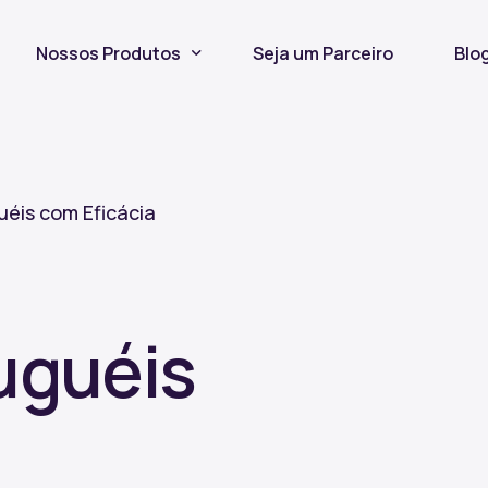
Nossos Produtos
Seja um Parceiro
Blo
Seguro Incêndio
Seguro Fiança Locatícia
uéis com Eficácia
Título de Capitalização
uguéis