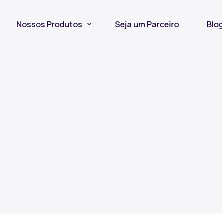
Nossos Produtos
Seja um Parceiro
Blo
Seguro Incêndio
Seguro Fiança Locatícia
Título de Capitalização