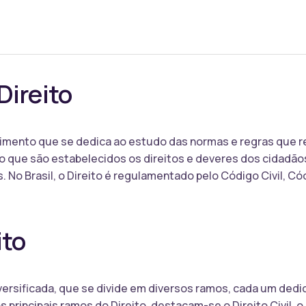
Direito
cimento que se dedica ao estudo das normas e regras que 
ito que são estabelecidos os direitos e deveres dos cidad
. No Brasil, o Direito é regulamentado pelo Código Civil, C
ito
iversificada, que se divide em diversos ramos, cada um ded
principais ramos do Direito, destacam-se o Direito Civil, o D