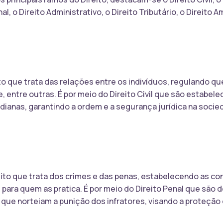
al, o Direito Administrativo, o Direito Tributário, o Direito A
eito que trata das relações entre os indivíduos, regulando 
, entre outras. É por meio do Direito Civil que são estabele
ianas, garantindo a ordem e a segurança jurídica na socie
reito que trata dos crimes e das penas, estabelecendo as c
ara quem as pratica. É por meio do Direito Penal que são de
s que norteiam a punição dos infratores, visando a proteção