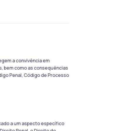
regem a convivência em
ãos, bem como as consequências
ódigo Penal, Código de Processo
icado a um aspecto específico
ireito Penal, o Direito do