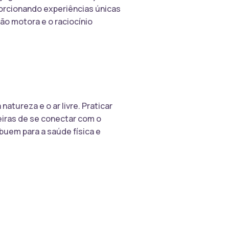
porcionando experiências únicas
ão motora e o raciocínio
atureza e o ar livre. Praticar
eiras de se conectar com o
ibuem para a saúde física e