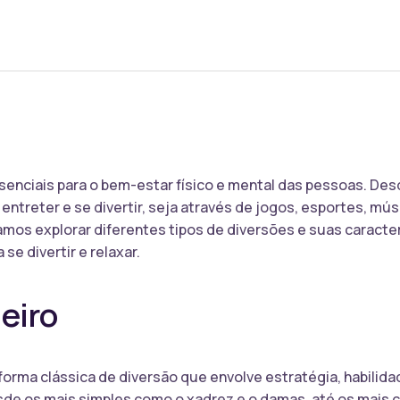
senciais para o bem-estar físico e mental das pessoas. De
treter e se divertir, seja através de jogos, esportes, mús
vamos explorar diferentes tipos de diversões e suas caract
e divertir e relaxar.
eiro
forma clássica de diversão que envolve estratégia, habilid
esde os mais simples como o xadrez e o damas, até os mais