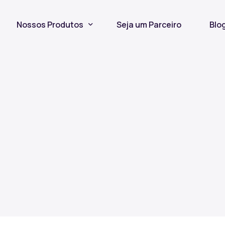
Nossos Produtos
Seja um Parceiro
Blo
Seguro Incêndio
Seguro Fiança Locatícia
Título de Capitalização