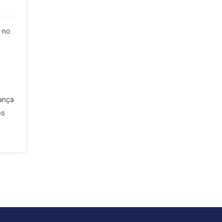
l no
rança
os