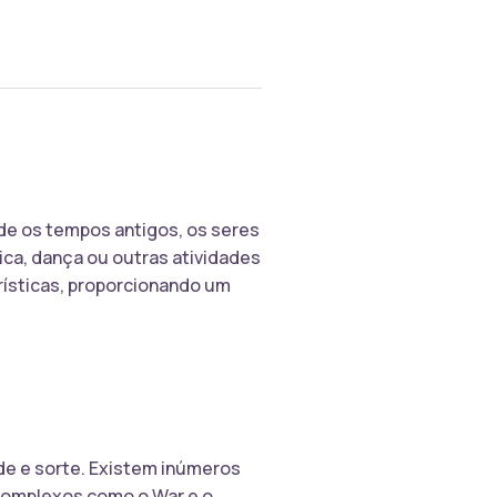
sde os tempos antigos, os seres
ica, dança ou outras atividades
erísticas, proporcionando um
ade e sorte. Existem inúmeros
 complexos como o War e o