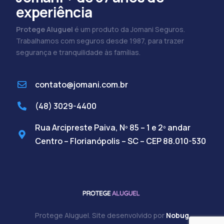
experiência
Protege Aluguel
é um produto da Jomani Seguros.
Trabalhamos com seguros desde 1987, para trazer
segurança e tranquilidade às famílias.
contato@jomani.com.br
(48) 3029-4400
Rua Arcipreste Paiva, Nº 85 – 1 e 2º andar
Centro – Florianópolis – SC – CEP 88.010-530
Protege Aluguel. Site desenvolvido por
Nobug