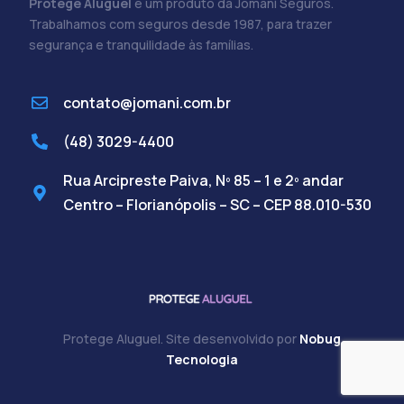
Protege Aluguel
é um produto da Jomani Seguros.
Trabalhamos com seguros desde 1987, para trazer
segurança e tranquilidade às famílias.
contato@jomani.com.br
(48) 3029-4400
Rua Arcipreste Paiva, Nº 85 – 1 e 2º andar
Centro – Florianópolis – SC – CEP 88.010-530
Protege Aluguel. Site desenvolvido por
Nobug
Cadastre-se
Tecnologia