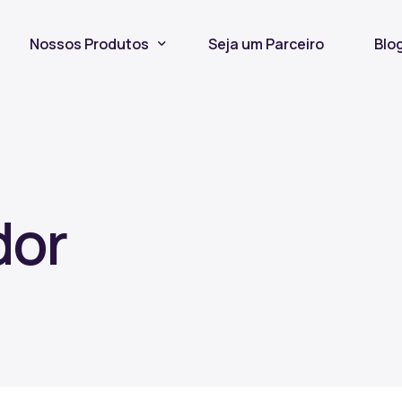
Nossos Produtos
Seja um Parceiro
Blo
Seguro Incêndio
Seguro Fiança Locatícia
Título de Capitalização
dor