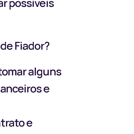
ar possíveis
 de Fiador?
 tomar alguns
nanceiros e
trato e