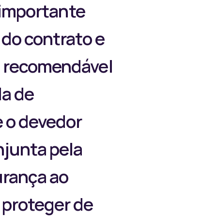
é importante
 do contrato e
é recomendável
la de
e o devedor
njunta pela
urança ao
 proteger de