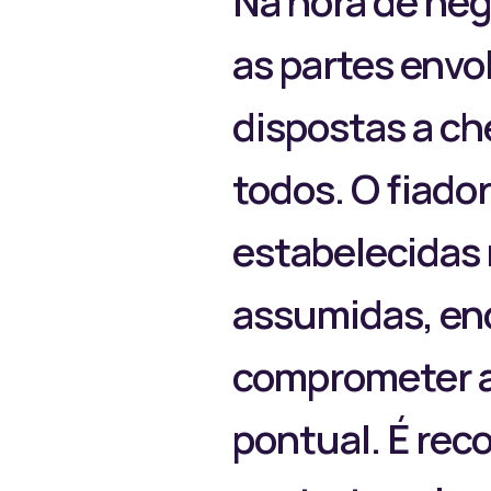
Na hora de nego
as partes envo
dispostas a ch
todos. O fiado
estabelecidas 
assumidas, enq
comprometer a
pontual. É rec