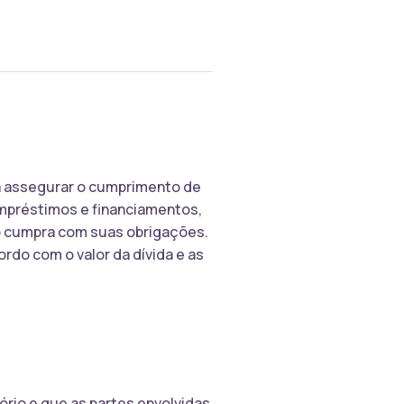
ara assegurar o cumprimento de
empréstimos e financiamentos,
ão cumpra com suas obrigações.
ordo com o valor da dívida e as
tório e que as partes envolvidas