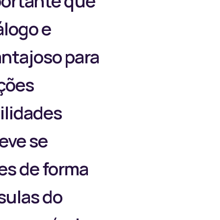
mportante que
álogo e
antajoso para
ições
ilidades
eve se
es de forma
sulas do