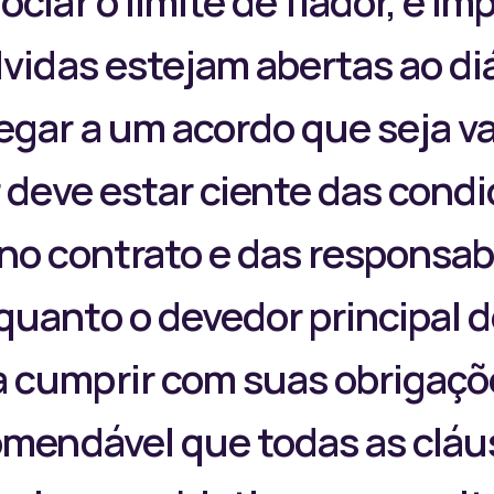
ciar o limite de fiador, é i
lvidas estejam abertas ao di
egar a um acordo que seja v
r deve estar ciente das cond
no contrato e das responsab
uanto o devedor principal d
 cumprir com suas obrigaçõ
omendável que todas as cláu