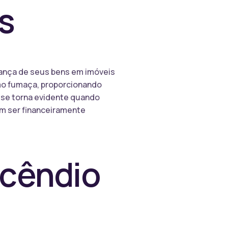
s
rança de seus bens em imóveis
mo fumaça, proporcionando
s se torna evidente quando
em ser financeiramente
ncêndio