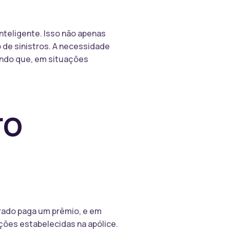
inteligente. Isso não apenas
 de sinistros. A necessidade
tindo que, em situações
ro
rado paga um prêmio, e em
ções estabelecidas na apólice.