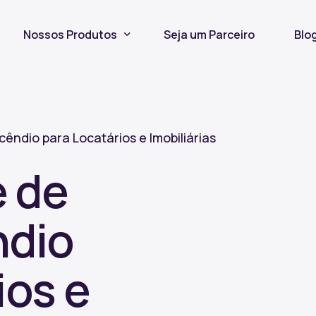
Nossos Produtos
Seja um Parceiro
Blo
Seguro Incêndio
Seguro Fiança Locatícia
êndio para Locatários e Imobiliárias
Título de Capitalização
 de
ndio
ios e