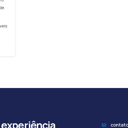
 de
veis
 experiência
contat