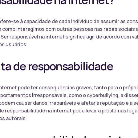
refere-se à capacidade de cada indivíduo de assumir as co
rma como interagimos com outras pessoas nas redes sociais
r responsável na internet significa agir de acordo com val
os usuários.
alta de responsabilidade
internet pode ter consequências graves, tanto para o própri
rtamentos irresponsáveis, como o cyberbullying, a disse
, podem causar danos irreparáveis e afetar a reputação e a 
 de responsabilidade na internet pode levar a problemas lega
os autorais.