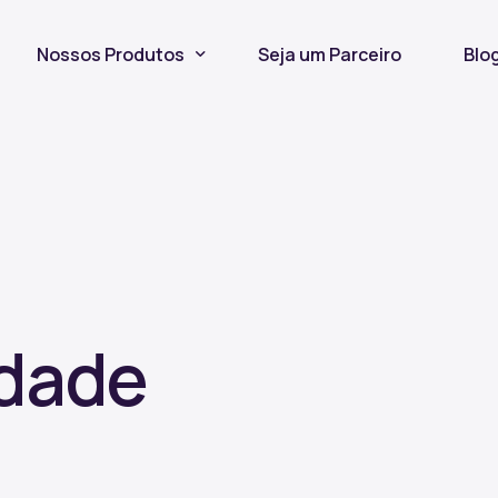
Nossos Produtos
Seja um Parceiro
Blo
Seguro Incêndio
Seguro Fiança Locatícia
Título de Capitalização
idade