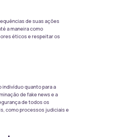
nsequências de suas ações
 até a maneira como
ores éticos e respeitar os
o indivíduo quanto para a
minação de fake news e a
segurança de todos os
is, como processos judiciais e