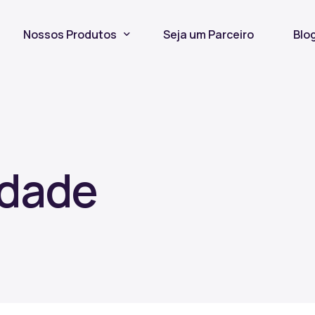
Nossos Produtos
Seja um Parceiro
Blo
Seguro Incêndio
Seguro Fiança Locatícia
Título de Capitalização
idade