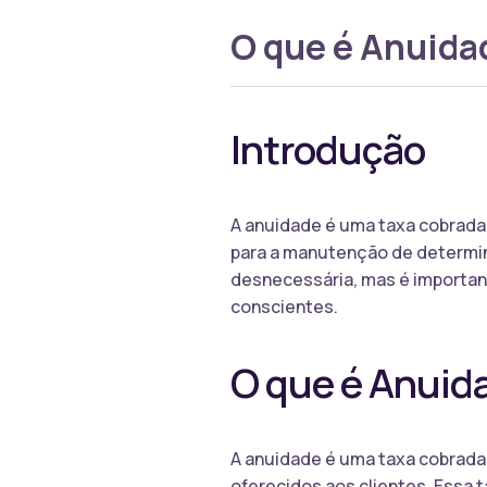
O que é Anuida
Introdução
A anuidade é uma taxa cobrada 
para a manutenção de determin
desnecessária, mas é importan
conscientes.
O que é Anuid
A anuidade é uma taxa cobrada 
oferecidos aos clientes. Essa 