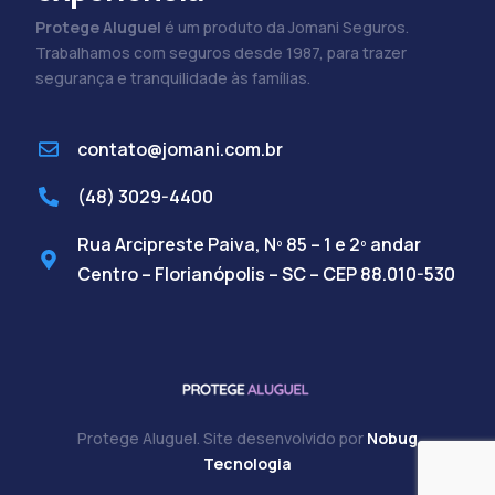
Protege Aluguel
é um produto da Jomani Seguros.
Trabalhamos com seguros desde 1987, para trazer
segurança e tranquilidade às famílias.
contato@jomani.com.br
(48) 3029-4400
Rua Arcipreste Paiva, Nº 85 – 1 e 2º andar
Centro – Florianópolis – SC – CEP 88.010-530
Protege Aluguel. Site desenvolvido por
Nobug
Cadastre-se
Tecnologia