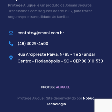
Protege Aluguel
é um produto da Jomani Seguros.
Trabalhamos com seguros desde 1987, para trazer
segurança e tranquilidade às famílias.
contato@jomani.com.br
(48) 3029-4400
Rua Arcipreste Paiva, Nº 85 – 1 e 2º andar
Centro – Florianópolis – SC – CEP 88.010-530
Protege Aluguel. Site desenvolvido por
Nobug
Cadastre-se
Tecnologia