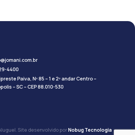
o@jomani.com.br
029-4400
preste Paiva, Nº 85 – 1 e 2º andar Centro –
ópolis – SC – CEP 88.010-530
luguel. Site desenvolvido por
Nobug Tecnologia