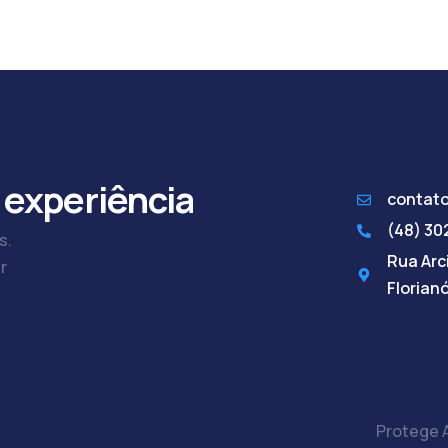
 experiência
contat
(48) 3
s.
Rua Arci
r
Florian
Protege A