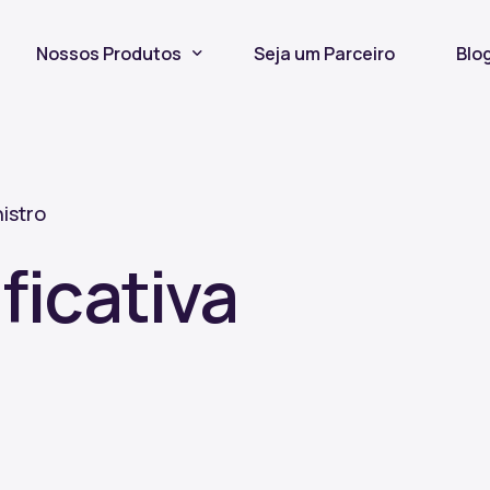
Nossos Produtos
Seja um Parceiro
Blo
Seguro Incêndio
Seguro Fiança Locatícia
nistro
Título de Capitalização
ficativa