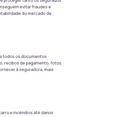
s e proteger tanto os segurados
onseguem evitar fraudes e
entabilidade do mercado de
enha todos os documentos
ro, recibos de pagamento, fotos
fornecer à seguradora, mais
carro e incêndios até danos