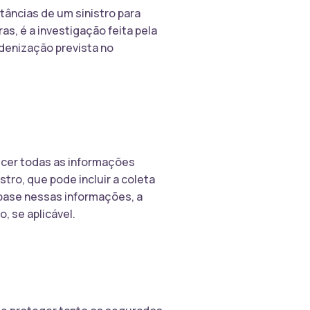
stâncias de um sinistro para
s, é a investigação feita pela
indenização prevista no
ecer todas as informações
stro, que pode incluir a coleta
base nessas informações, a
, se aplicável.