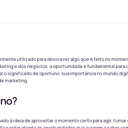
emente utilizado para descrever algo que é feito no mome
eting e dos negócios, a oportunidade é fundamental para 
ar o significado de oportuno, sua importância no mundo digi
de marketing.
uno?
ado à ideia de aproveitar o momento certo para agir, toma
ifica estar atento às oportunidades que surgem e saber com