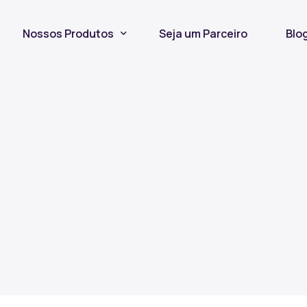
Nossos Produtos
Seja um Parceiro
Blo
Seguro Incêndio
Seguro Fiança Locatícia
Título de Capitalização