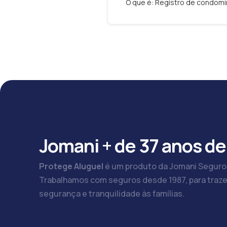
O que é: Registro de condomí
Jomani + de 37 anos de
Protege Aluguel
é um produto da Jomani Seguro
Trabalhamos com seguros desde 1987, para traze
segurança e tranquilidade às famílias.