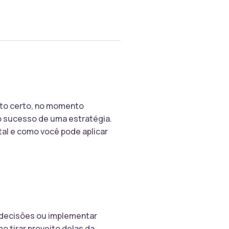
nto certo, no momento
o sucesso de uma estratégia.
tal e como você pode aplicar
r decisões ou implementar
o tirar proveito delas da