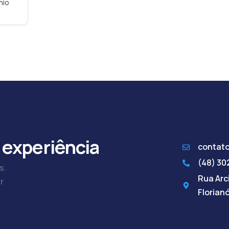
nio
 experiência
contat
(48) 3
s.
Rua Arci
r
Florian