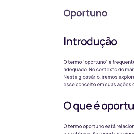
Oportuno
Introdução
O termo “oportuno” é frequent
adequado. No contexto do mark
Neste glossário, iremos explor
esse conceito em suas ações 
O que é oport
O termo oportuno está relacion
estratégias. Ser oportuno sign