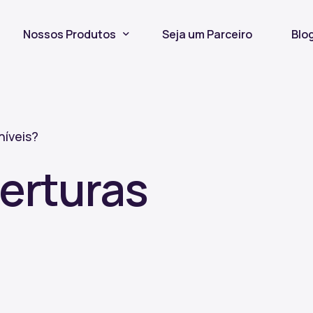
Nossos Produtos
Seja um Parceiro
Blo
Seguro Incêndio
Seguro Fiança Locatícia
níveis?
Título de Capitalização
erturas