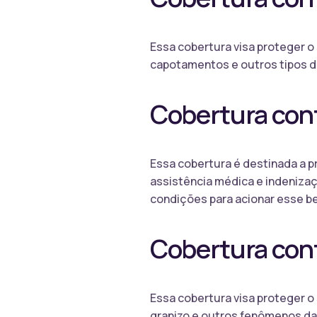
Essa cobertura visa proteger 
capotamentos e outros tipos de
Cobertura cont
Essa cobertura é destinada a p
assistência médica e indenizaçõ
condições para acionar esse be
Cobertura cont
Essa cobertura visa proteger 
granizo e outros fenômenos da 