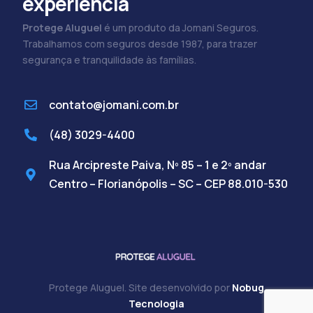
experiência
Protege Aluguel
é um produto da Jomani Seguros.
Trabalhamos com seguros desde 1987, para trazer
segurança e tranquilidade às famílias.
contato@jomani.com.br
(48) 3029-4400
Rua Arcipreste Paiva, Nº 85 – 1 e 2º andar
Centro – Florianópolis – SC – CEP 88.010-530
Protege Aluguel. Site desenvolvido por
Nobug
Cadastre-se
Tecnologia