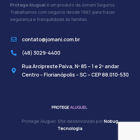
Protege Aluguel
é um produto da Jomani Seguros.
Trabalhamos com seguros desde 1987, para trazer
segurança e tranquilidade às famílias.
contato@jomani.com.br
(48) 3029-4400
Rua Arcipreste Paiva, Nº 85 – 1 e 2º andar
Centro – Florianópolis – SC – CEP 88.010-530
Protege Aluguel. Site desenvolvido por
Nobug
Cadastre-se
Tecnologia