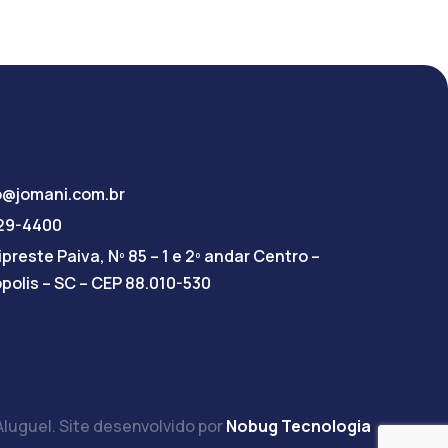
o@jomani.com.br
029-4400
preste Paiva, Nº 85 – 1 e 2º andar Centro –
ópolis – SC – CEP 88.010-530
luguel. Site desenvolvido por
Nobug Tecnologia