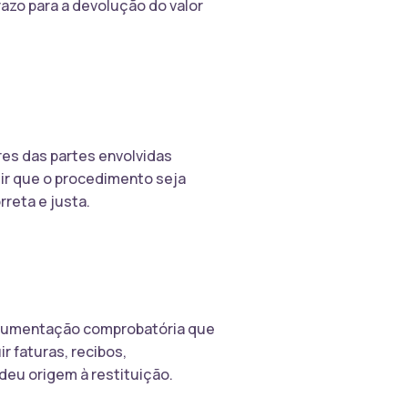
azo para a devolução do valor
res das partes envolvidas
tir que o procedimento seja
reta e justa.
 documentação comprobatória que
r faturas, recibos,
eu origem à restituição.