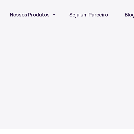
Nossos Produtos
Seja um Parceiro
Blo
Seguro Incêndio
Seguro Fiança Locatícia
Título de Capitalização