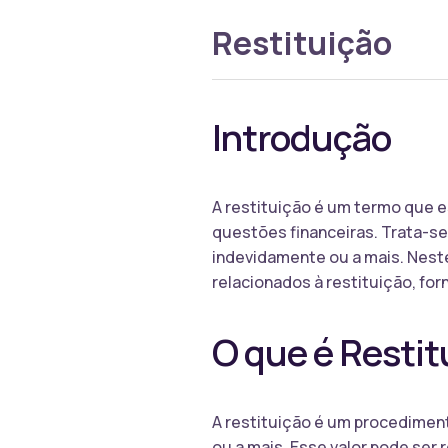
Restituição
Introdução
A restituição é um termo que 
questões financeiras. Trata-s
indevidamente ou a mais. Neste
relacionados à restituição, f
O que é Restit
A restituição é um procedimen
ou a mais. Esse valor pode ser 