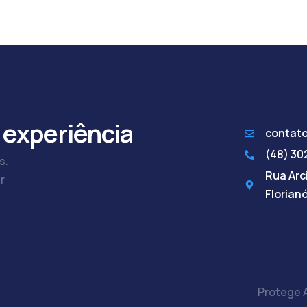
 experiência
contat
(48) 3
s.
Rua Arci
r
Florian
Protege A