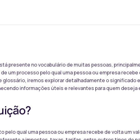
está presente no vocabulário de muitas pessoas, principal
e de um processo pelo qual uma pessoa ou empresa recebe d
 glossário, iremos explorar detalhadamente o significado e
ornecendo informações úteis e relevantes para quem deseja
uição?
to pelo qual uma pessoa ou empresa recebe de volta um val
referente a impostos, taxas, tarifas, entre outros tipos de