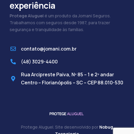
experiência
Protege Aluguel
é um produto da Jomani Seguros.
Trabalhamos com seguros desde 1987, para trazer
segurança e tranquilidade às famílias.
contato@jomani.com.br
(48) 3029-4400
Rua Arcipreste Paiva, Nº 85 – 1 e 2º andar
Centro – Florianópolis – SC – CEP 88.010-530
Protege Aluguel. Site desenvolvido por
Nobug
Cadastre-se
Tecnologia