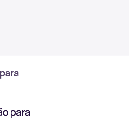
 para
ão para