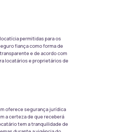
locatícia permitidas para os
 seguro fiança como forma de
 transparente e de acordo com
a locatários e proprietários de
ém oferece segurança jurídica
tem a certeza de que receberá
locatário tem a tranquilidade de
lemas durante a vigência do