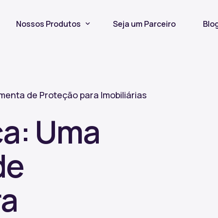
Nossos Produtos
Seja um Parceiro
Blo
Seguro Incêndio
Seguro Fiança Locatícia
enta de Proteção para Imobiliárias
Título de Capitalização
ça: Uma
de
ra