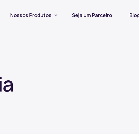
Nossos Produtos
Seja um Parceiro
Blo
Seguro Incêndio
Seguro Fiança Locatícia
Título de Capitalização
ia