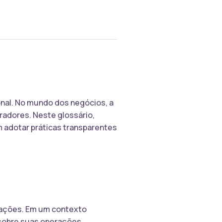
onal. No mundo dos negócios, a
radores. Neste glossário,
m adotar práticas transparentes
icações. Em um contexto
 sobre suas operações,