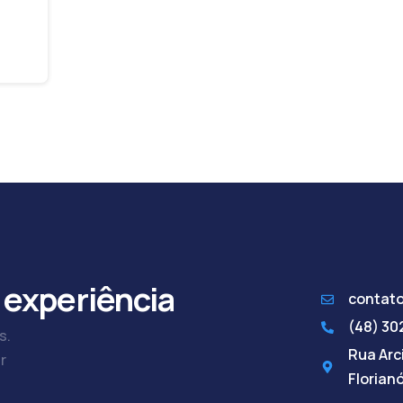
 experiência
contat
(48) 3
s.
Rua Arci
r
Florian