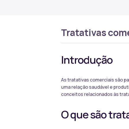
Tratativas com
Introdução
As tratativas comerciais são p
uma relação saudável e produti
conceitos relacionados às trat
O que são trat