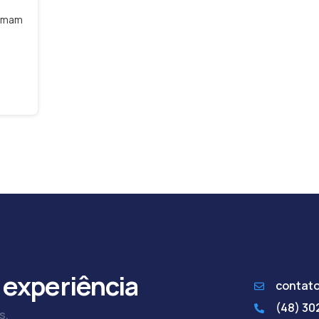
ormam
 experiência
contat
(48) 3
s.