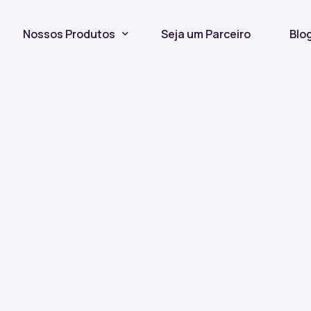
Nossos Produtos
Seja um Parceiro
Blo
Seguro Incêndio
Seguro Fiança Locatícia
Título de Capitalização