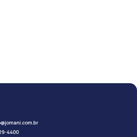
o@jomani.com.br
029-4400