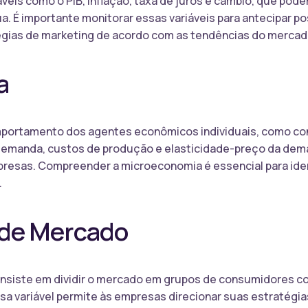
eis como o PIB, inflação, taxa de juros e câmbio, que pod
. É importante monitorar essas variáveis para antecipar p
égias de marketing de acordo com as tendências do mercad
a
portamento dos agentes econômicos individuais, como co
, demanda, custos de produção e elasticidade-preço da dem
resas. Compreender a microeconomia é essencial para iden
.
de Mercado
siste em dividir o mercado em grupos de consumidores co
a variável permite às empresas direcionar suas estratégia