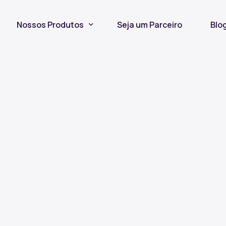
Nossos Produtos
Seja um Parceiro
Blo
Seguro Incêndio
Seguro Fiança Locatícia
Título de Capitalização