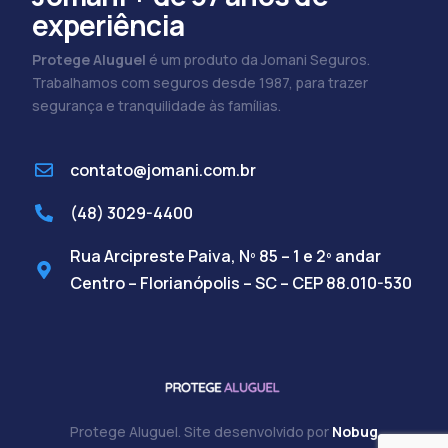
experiência
Protege Aluguel
é um produto da Jomani Seguros.
Trabalhamos com seguros desde 1987, para trazer
segurança e tranquilidade às famílias.
contato@jomani.com.br
(48) 3029-4400
Rua Arcipreste Paiva, Nº 85 – 1 e 2º andar
Centro – Florianópolis – SC – CEP 88.010-530
Protege Aluguel. Site desenvolvido por
Nobug