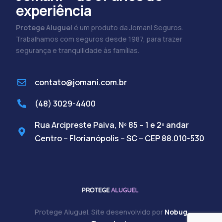
experiência
Protege Aluguel
é um produto da Jomani Seguros.
Trabalhamos com seguros desde 1987, para trazer
segurança e tranquilidade às famílias.
contato@jomani.com.br
(48) 3029-4400
Rua Arcipreste Paiva, Nº 85 – 1 e 2º andar
Centro – Florianópolis – SC – CEP 88.010-530
Protege Aluguel. Site desenvolvido por
Nobug