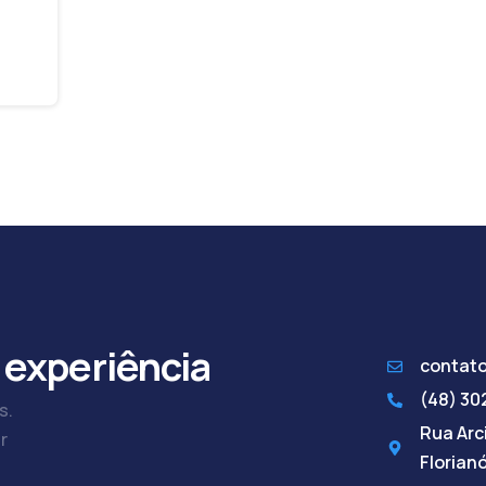
 experiência
contat
(48) 3
s.
Rua Arci
r
Florian