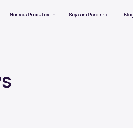
Nossos Produtos
Seja um Parceiro
Blo
Seguro Incêndio
Seguro Fiança Locatícia
Título de Capitalização
ws