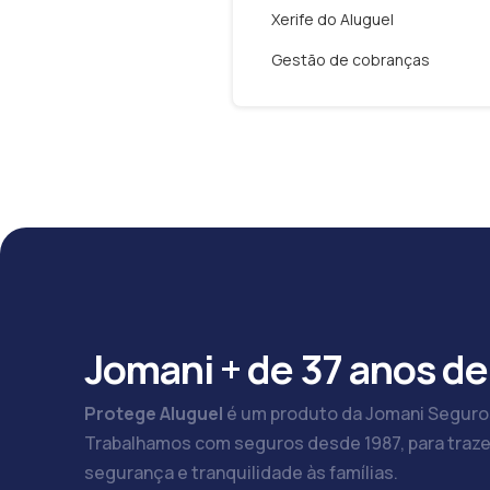
Xerife do Aluguel
Gestão de cobranças
Jomani + de 37 anos de
Protege Aluguel
é um produto da Jomani Seguro
Trabalhamos com seguros desde 1987, para traze
segurança e tranquilidade às famílias.