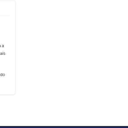
a a
ais
 do