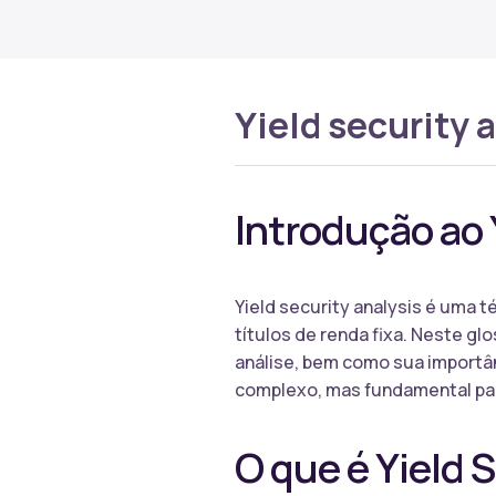
Yield security 
Introdução ao 
Yield security analysis é uma t
títulos de renda fixa. Neste g
análise, bem como sua importâ
complexo, mas fundamental par
O que é Yield 