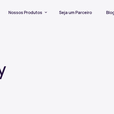
Nossos Produtos
Seja um Parceiro
Blo
Seguro Incêndio
Seguro Fiança Locatícia
Título de Capitalização
y