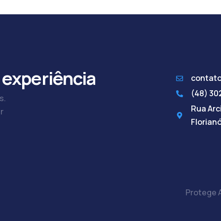
 experiência
contat
(48) 3
s.
Rua Arci
r
Florian
Protege A