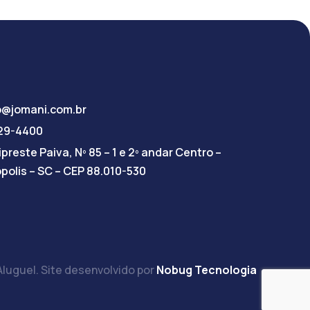
o@jomani.com.br
029-4400
preste Paiva, Nº 85 – 1 e 2º andar Centro –
ópolis – SC – CEP 88.010-530
luguel. Site desenvolvido por
Nobug Tecnologia