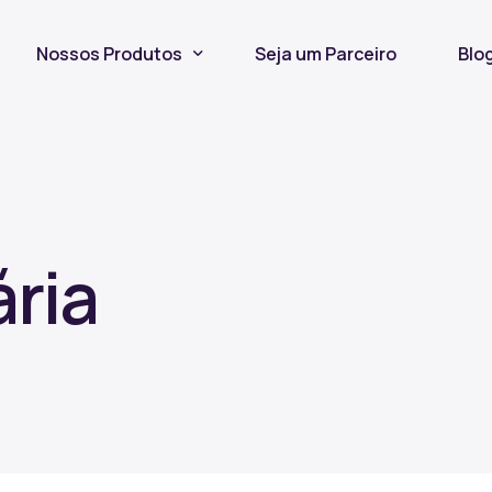
Nossos Produtos
Seja um Parceiro
Blo
Seguro Incêndio
Seguro Fiança Locatícia
Título de Capitalização
ária