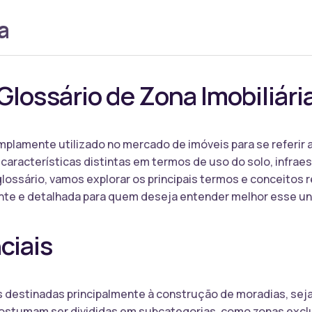
a
Glossário de Zona Imobiliári
amplamente utilizado no mercado de imóveis para se referir 
racterísticas distintas em termos de uso do solo, infraestr
ossário, vamos explorar os principais termos e conceitos re
te e detalhada para quem deseja entender melhor esse un
ciais
as destinadas principalmente à construção de moradias, se
ostumam ser divididas em subcategorias, como zonas exclu