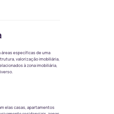
a
a áreas específicas de uma
utura, valorização imobiliária,
lacionados à zona imobiliária,
iverso.
jam elas casas, apartamentos
sivamente residenciais, zonas