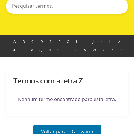
A
B
C
D
E
F
G
H
I
J
K
L
M
N
O
P
Q
R
S
T
U
V
W
X
Y
Z
Termos com a letra Z
Nenhum termo encontrado para esta letra.
Voltar para o Glossário