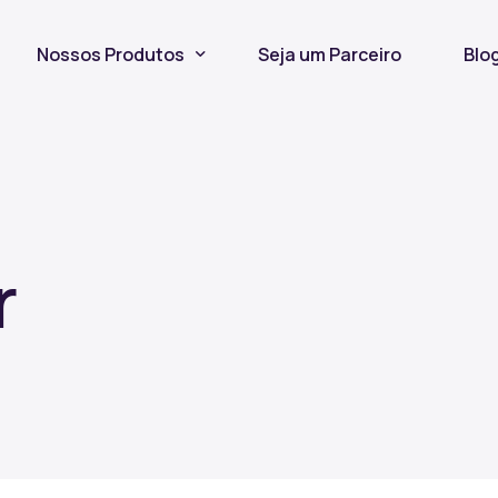
Nossos Produtos
Seja um Parceiro
Blo
Seguro Incêndio
Seguro Fiança Locatícia
Título de Capitalização
r