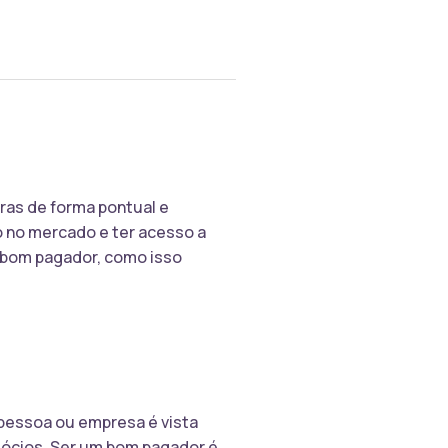
ras de forma pontual e
 no mercado e ter acesso a
m bom pagador, como isso
pessoa ou empresa é vista
egócios. Ser um bom pagador é