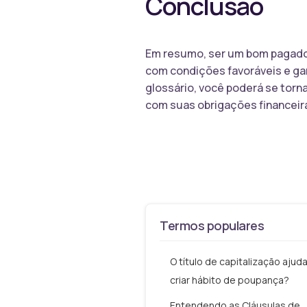
Conclusão
Em resumo, ser um bom pagador
com condições favoráveis e gar
glossário, você poderá se tor
com suas obrigações financeir
Termos populares
O título de capitalização ajuda
criar hábito de poupança?
Entendendo as Cláusulas de