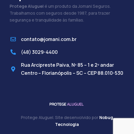
Protege Aluguel
é um produto da Jomani Seguros.
Trabalhamos com seguros desde 1987, para trazer
segurança e tranquilidade às famílias.
contato@jomani.com.br
(48) 3029-4400
Rua Arcipreste Paiva, Nº 85 – 1 e 2º andar
Centro – Florianópolis – SC – CEP 88.010-530
Protege Aluguel. Site desenvolvido por
Nobug
Cadastre-se
Tecnologia