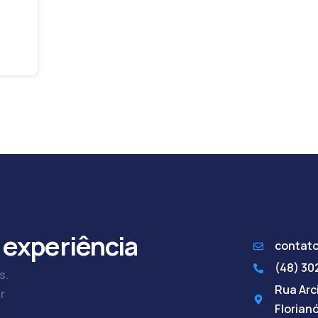
 experiência
contat
(48) 3
s.
Rua Arci
r
Florian