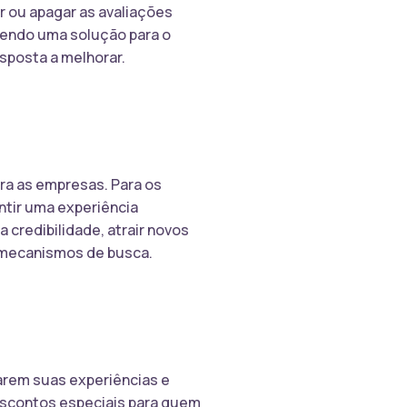
ar ou apagar as avaliações
cendo uma solução para o
sposta a melhorar.
ra as empresas. Para os
ntir uma experiência
 credibilidade, atrair novos
s mecanismos de busca.
harem suas experiências e
descontos especiais para quem