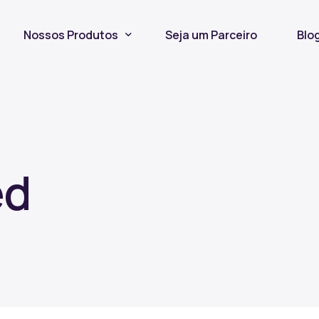
Nossos Produtos
Seja um Parceiro
Blo
Seguro Incêndio
Seguro Fiança Locatícia
Título de Capitalização
ed